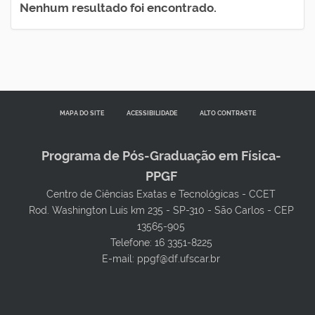
Nenhum resultado foi encontrado.
MAPA DO SITE
ACESSIBILIDADE
ALTO CONTRASTE
Programa de Pós-Graduação em Física-
PPGF
Centro de Ciências Exatas e Tecnológicas - CCET
Rod. Washington Luís km 235 - SP-310 - São Carlos - CEP
13565-905
Telefone: 16 3351-8225
E-mail: ppgf@df.ufscar.br