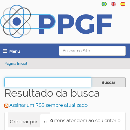
Busca
Toggle navigation
Busca Avançada…
Página Inicial
Filtrar os resultados
Resultado da busca
Assinar um RSS sempre atualizado.
0
itens atendem ao seu critério.
Ordenar por
relevância
data (mais recente prim