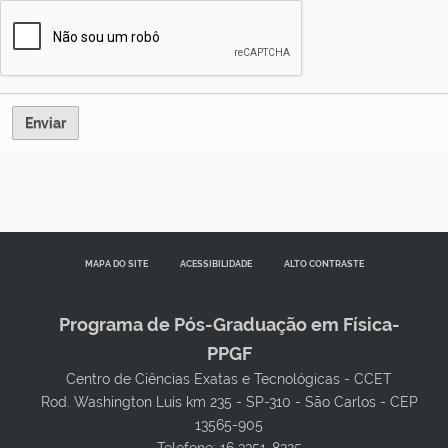
MAPA DO SITE
ACESSIBILIDADE
ALTO CONTRASTE
Programa de Pós-Graduação em Física-
PPGF
Centro de Ciências Exatas e Tecnológicas - CCET
Rod. Washington Luís km 235 - SP-310 - São Carlos - CEP
13565-905